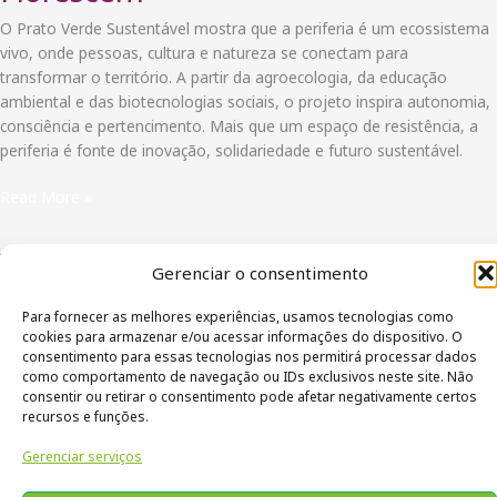
Racismo
O Prato Verde Sustentável mostra que a periferia é um ecossistema
Ambiental
vivo, onde pessoas, cultura e natureza se conectam para
transformar o território. A partir da agroecologia, da educação
ambiental e das biotecnologias sociais, o projeto inspira autonomia,
consciência e pertencimento. Mais que um espaço de resistência, a
periferia é fonte de inovação, solidariedade e futuro sustentável.
Ecossistemas
Read More »
Vivos
nas
Periferias:
Gerenciar o consentimento
Onde
Para fornecer as melhores experiências, usamos tecnologias como
a
Política de Privacidade
cookies para armazenar e/ou acessar informações do dispositivo. O
Terra
Termos de uso
consentimento para essas tecnologias nos permitirá processar dados
e
como comportamento de navegação ou IDs exclusivos neste site. Não
a
consentir ou retirar o consentimento pode afetar negativamente certos
Comunidade
recursos e funções.
Florescem
Gerenciar serviços
Copyright © 2026 Prato Verde Sustentável - Criado por
Agro