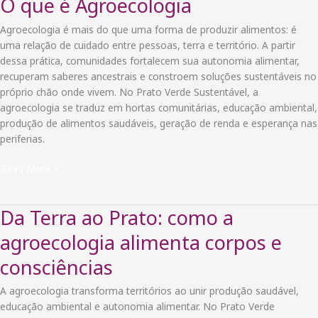
O que é Agroecologia
Vida:
o
Agroecologia é mais do que uma forma de produzir alimentos: é
poder
uma relação de cuidado entre pessoas, terra e território. A partir
da
dessa prática, comunidades fortalecem sua autonomia alimentar,
compostagem
recuperam saberes ancestrais e constroem soluções sustentáveis no
e
próprio chão onde vivem. No Prato Verde Sustentável, a
da
agroecologia se traduz em hortas comunitárias, educação ambiental,
economia
produção de alimentos saudáveis, geração de renda e esperança nas
circular
periferias.
O
Read More »
que
é
Da Terra ao Prato: como a
Agroecologia
agroecologia alimenta corpos e
consciências
A agroecologia transforma territórios ao unir produção saudável,
educação ambiental e autonomia alimentar. No Prato Verde