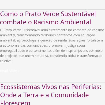
quando
a
Como o Prato Verde Sustentável
alimentação
se
combate o Racismo Ambiental
torna
instrumento
O Prato Verde Sustentável atua diretamente no combate ao racismo
de
ambiental, transformando territórios periféricos com educação
desigualdade
ambiental, agroecologia e geração de renda. Suas ações fortalecem
a autonomia das comunidades, promovem justiça social,
empregabilidade e pertencimento, além de inspirar jovens por meio
de projetos que unem natureza, consciência crítica e transformação
coletiva.
Como
Read More »
o
Prato
Ecossistemas Vivos nas Periferias:
Verde
Sustentável
Onde a Terra e a Comunidade
combate
Florescem
o