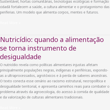
Sustentável, hortas comunitárias, tecnologias ecológicas e formação
cidadã fortalecem a saúde, a cultura alimentar e o protagonismo das
periferias. Um modelo que alimenta corpos, mentes e futuros.
Da
Read More »
Terra
ao
Nutricídio: quando a alimentação
Prato:
como
se torna instrumento de
a
desigualdade
agroecologia
alimenta
O nutricídio revela como políticas alimentares injustas afetam
corpos
principalmente populações negras, indígenas e periféricas, expondo-
e
as a ultraprocessados, agrotóxicos e à perda de saberes ancestrais.
consciências
O texto conecta esse cenário ao racismo estrutural, necropolítica e
desigualdade territorial, e apresenta caminhos reais para combater o
problema através da agroecologia, do acesso à comida de qualidade
e da valorização de culturas alimentares tradicionais.
Nutricídio:
Read More »