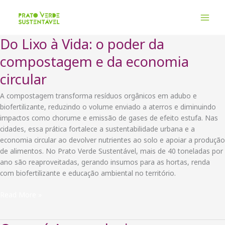
Ir
para
o
conteúdo
Do Lixo à Vida: o poder da
compostagem e da economia
circular
A compostagem transforma resíduos orgânicos em adubo e
biofertilizante, reduzindo o volume enviado a aterros e diminuindo
impactos como chorume e emissão de gases de efeito estufa. Nas
cidades, essa prática fortalece a sustentabilidade urbana e a
economia circular ao devolver nutrientes ao solo e apoiar a produção
de alimentos. No Prato Verde Sustentável, mais de 40 toneladas por
ano são reaproveitadas, gerando insumos para as hortas, renda
com biofertilizante e educação ambiental no território.
Do
Read More »
Lixo
à